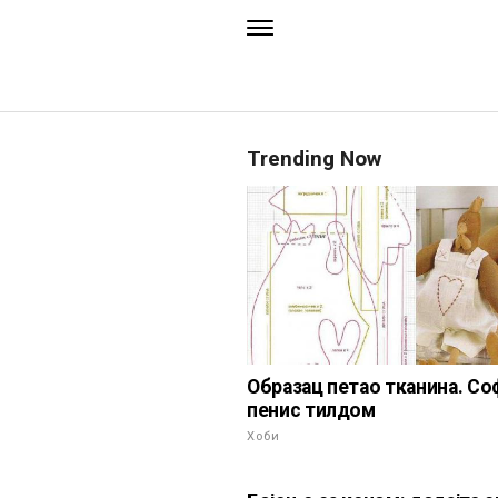
Trending Now
Образац петао тканина. Со
пенис тилдом
Хоби