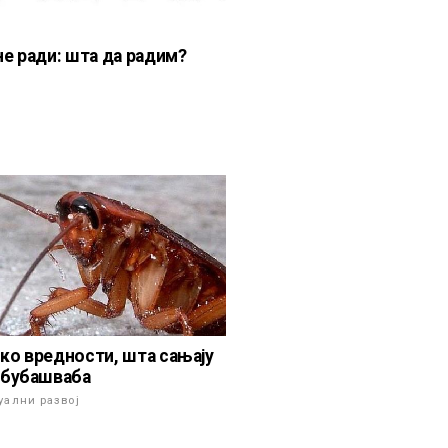
не ради: шта да радим?
ко вредности, шта сањају
 бубашваба
уални развој