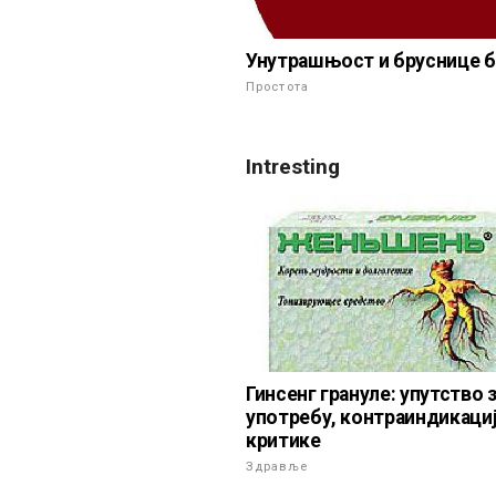
Унутрашњост и бруснице б
Простота
Intresting
Гинсенг грануле: упутство 
употребу, контраиндикација
критике
Здравље