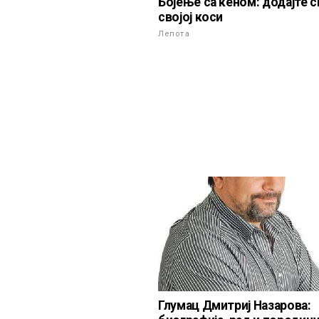
Бојење са кеном: додајте с
својој коси
Лепота
Глумац Дмитриј Назарова: