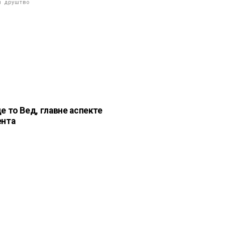
и друштво
е то Вед, главне аспекте
нта