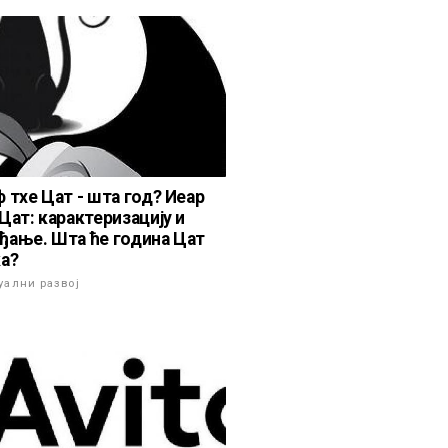
 тхе Цат - шта год? Иеар
Цат: карактеризацију и
ђање. Шта ће година Цат
ка?
уални развој