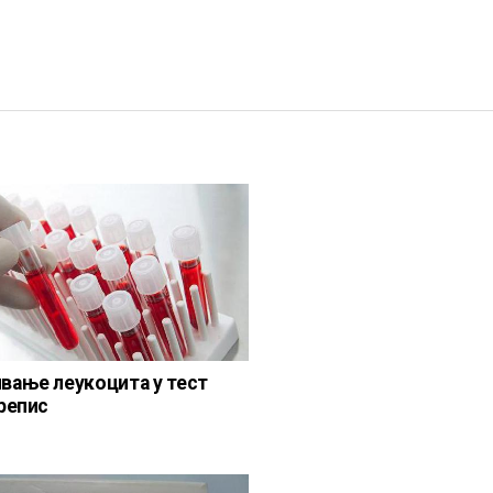
вање леукоцита у тест
препис