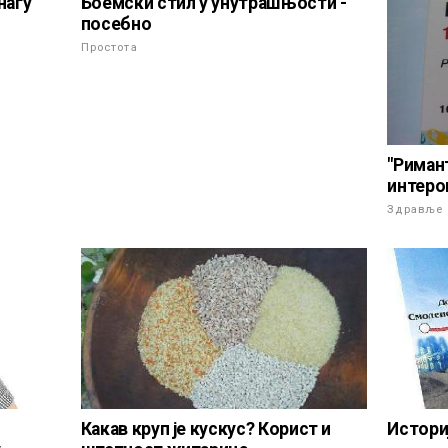
нагу
Боемски стил у унутрашњости -
посебно
Простота
"Риман
интеро
Здравље
Какав круп је кускус? Корист и
Истори