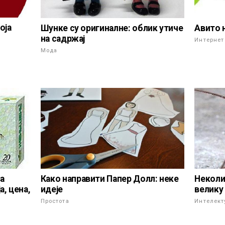
оја
Шунке су оригиналне: облик утиче
Авито 
на садржај
Интернет
Мода
Како направити Папер Долл: неке
за
Неколи
идеје
, цена,
велику
Простота
Интелект