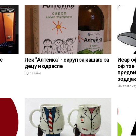
е
Лек "Алтеика" - сируп за кашаљ за
Иеар оф
децу и одрасле
оф тхе 
предви
Здравље
зодија
Интелект