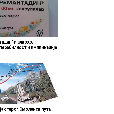
тадин" и алкохол:
перабилност и импликације
ја старог Смоленск пута