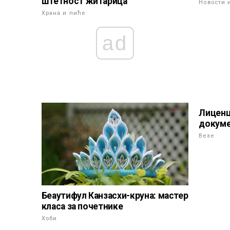
штетност житарица
у
Новости 
Храна и пиће
ad
Лиценц
докуме
Везе
Беаутифул Канзасхи-круна: мастер
класа за почетнике
Хоби