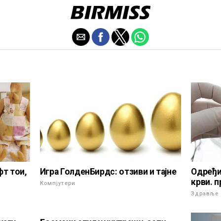
Игра ГолденБирдс: отзиви и тајне
фт тои,
Одређи
крви. 
Компјутери
Здравље