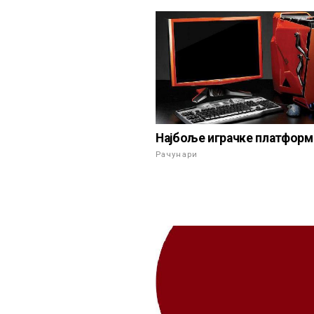
Најбоље играчке платформ
Рачунари