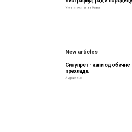
биографија, рад и породиц
Уметност и забава
New articles
Синупрет - капи од обичне
прехладе.
Здравље